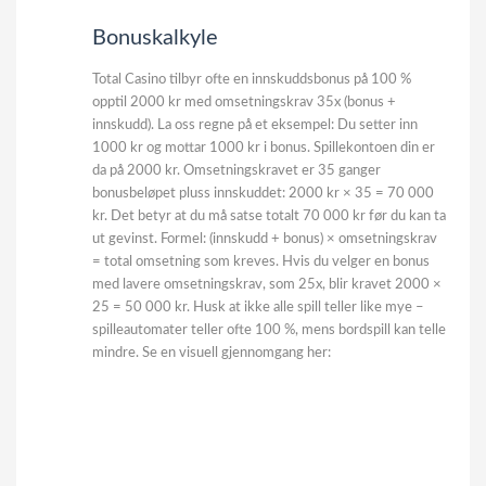
Bonuskalkyle
Total Casino tilbyr ofte en innskuddsbonus på 100 %
opptil 2000 kr med omsetningskrav 35x (bonus +
innskudd). La oss regne på et eksempel: Du setter inn
1000 kr og mottar 1000 kr i bonus. Spillekontoen din er
da på 2000 kr. Omsetningskravet er 35 ganger
bonusbeløpet pluss innskuddet: 2000 kr × 35 = 70 000
kr. Det betyr at du må satse totalt 70 000 kr før du kan ta
ut gevinst. Formel: (innskudd + bonus) × omsetningskrav
= total omsetning som kreves. Hvis du velger en bonus
med lavere omsetningskrav, som 25x, blir kravet 2000 ×
25 = 50 000 kr. Husk at ikke alle spill teller like mye –
spilleautomater teller ofte 100 %, mens bordspill kan telle
mindre. Se en visuell gjennomgang her: