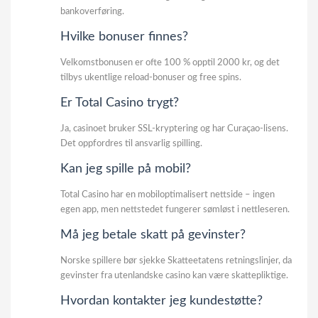
bankoverføring.
Hvilke bonuser finnes?
Velkomstbonusen er ofte 100 % opptil 2000 kr, og det
tilbys ukentlige reload-bonuser og free spins.
Er Total Casino trygt?
Ja, casinoet bruker SSL-kryptering og har Curaçao-lisens.
Det oppfordres til ansvarlig spilling.
Kan jeg spille på mobil?
Total Casino har en mobiloptimalisert nettside – ingen
egen app, men nettstedet fungerer sømløst i nettleseren.
Må jeg betale skatt på gevinster?
Norske spillere bør sjekke Skatteetatens retningslinjer, da
gevinster fra utenlandske casino kan være skattepliktige.
Hvordan kontakter jeg kundestøtte?