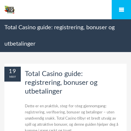
Total Casino guide: registrering, bonuser og
utbetalinger
19
Total Casino guide:
MAY
registrering, bonuser og
utbetalinger
Dette er en praktisk, steg-for-steg gjennomgang:
registrering, verifisering, bonuser og betalinger – uten
unødvendig snakk. Total Casino tilbyr et bredt utvalg av
spill og attraktive bonuser, og denne guiden hjelper deg å
komme i gang raskt og trygt.