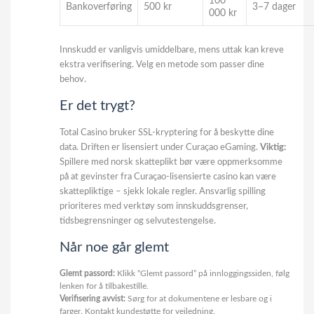
100
Bankoverføring
500 kr
3–7 dager
000 kr
Innskudd er vanligvis umiddelbare, mens uttak kan kreve
ekstra verifisering. Velg en metode som passer dine
behov.
Er det trygt?
Total Casino bruker SSL-kryptering for å beskytte dine
data. Driften er lisensiert under Curaçao eGaming.
Viktig:
Spillere med norsk skatteplikt bør være oppmerksomme
på at gevinster fra Curaçao-lisensierte casino kan være
skattepliktige – sjekk lokale regler. Ansvarlig spilling
prioriteres med verktøy som innskuddsgrenser,
tidsbegrensninger og selvutestengelse.
Når noe går glemt
Glemt passord:
Klikk “Glemt passord” på innloggingssiden, følg
lenken for å tilbakestille.
Verifisering avvist:
Sørg for at dokumentene er lesbare og i
farger. Kontakt kundestøtte for veiledning.