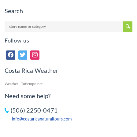
Search
Follow us
Costa Rica Weather
Weather - Tutiempo.net
Need some help?
(506) 2250-0471
info@costaricanaturaltours.com