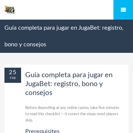
Guía completa para jugar en JugaBet: registro,
bono y consejos
25
Guía completa para jugar en
FEB
JugaBet: registro, bono y
consejos
Before depositing at any online casino, take five minutes
to read this checklist — it covers the steps most players
skip.
Prerequisites