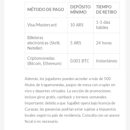
DEPÓSITO
TIEMPO
MÉTODO DE PAGO
MÍNIMO
DE RETIRO
1-3 días
Visa/Mastercard
10 ARS
hábiles
Billeteras
electrónicas (Skrill,
5 ARS
24 horas
Neteller)
Criptomonedas
0.001 BTC
Instantáneo
(Bitcoin, Ethereum)
Además, los jugadores pueden acceder a más de 500
títulos de tragamonedas, juegos de mesa con crupier en
vivo y deportes virtuales. La sección de promociones
incluye giros gratis, cashback y torneos semanales.
Importante: debido a que JugaBet opera bajo licencia de
Curazao, las ganancias podrían estar sujetas a impuestos
locales según tu país de residencia. Consulta con un asesor
fiscal si es necesario.