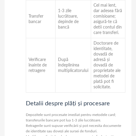
Cel mai lent,
1-3 zile
dar adesea fără
Transfer
lucrătoare,
comisioane;
bancar
depinde de
asigură-te că
bancă
detii contul din
care transferi.
Doctorare de
identitate,
dovadă de
Verificare
După
adresă și
înainte de
îndeplinirea
dovadă de
retragere
multiplicatorului
proprietate ale
metodei de
plată pot fi
solicitate.
Detalii despre plăți și procesare
Depozitele sunt procesate imediat pentru metodele card;
transferurile bancare pot lua 1-3 zile lucrătoare.
Retragerile sunt supuse verificării și pot necesita documente
de identitate sau dovezi ale sursei de fonduri.