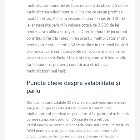
multiplicator: bunurile de bază necesită de obicei 35 de ori
multiplicarea valorii bonusului înainte ca vreun profit să
poată fi retras. Aceasta înseamnă că un bonus de 100 de
lei ar necesita pariuri în valoare totală de 3.500 de lei
pentru a se califica retragerea. Diferite tipuri de jocuri pot
contribui diferit la îndeplinirea acestui multiplicator, motiv
pentru care este esențial să se verifice în termenii fiecărei
promovări care sunt categoriile de jocuri eligibile și cu ce
procent ele contribuie. Unele oferte, cum ar fi bonusurile
fără depunere, pot avea condiții mai stricte sau
multiplicatori mai înalți.
Puncte cheie despre valabilitate și
pariu
Bonusurile sunt valabile 30 de zile de la activare; nici o rulare
sau pariu după această dată nu poate fi contabilizat.
Multiplicatorul standard de pariu este 35x; jucătorul trebuie să
parieze suma bonusului ori 35 înainte de a retrage.
Pariul maxim pe rotație în perioada bonusului este limitat la 25
RON pentru a se asigura respectarea termenii promovării.
Eligibilitatea pentru bonus variază și trebuie verificată în