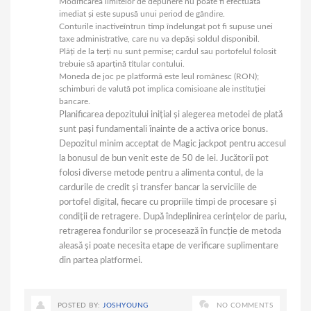
Modificarea limitelor de depunere nu poate fi efectuată
imediat și este supusă unui period de gândire.
Conturile inactiveîntrun timp îndelungat pot fi supuse unei
taxe administrative, care nu va depăși soldul disponibil.
Plăți de la terți nu sunt permise; cardul sau portofelul folosit
trebuie să aparțină titular contului.
Moneda de joc pe platformă este leul românesc (RON);
schimburi de valută pot implica comisioane ale instituției
bancare.
Planificarea depozitului inițial și alegerea metodei de plată
sunt pași fundamentali înainte de a activa orice bonus.
Depozitul minim acceptat de Magic jackpot pentru accesul
la bonusul de bun venit este de 50 de lei. Jucătorii pot
folosi diverse metode pentru a alimenta contul, de la
cardurile de credit și transfer bancar la serviciile de
portofel digital, fiecare cu propriile timpi de procesare și
condiții de retragere. După îndeplinirea cerințelor de pariu,
retragerea fondurilor se procesează în funcție de metoda
aleasă și poate necesita etape de verificare suplimentare
din partea platformei.
POSTED BY:
JOSHYOUNG
NO COMMENTS