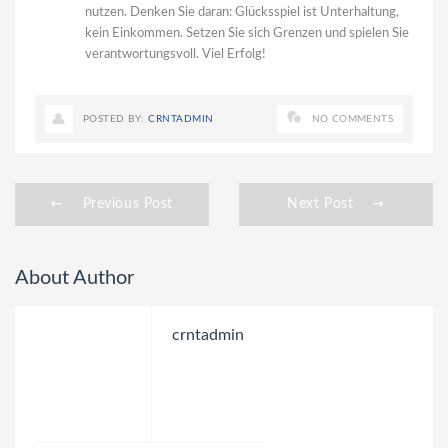
nutzen. Denken Sie daran: Glücksspiel ist Unterhaltung,
kein Einkommen. Setzen Sie sich Grenzen und spielen Sie
verantwortungsvoll. Viel Erfolg!
POSTED BY:
CRNTADMIN
NO COMMENTS
Previous Post
Next Post
About Author
crntadmin