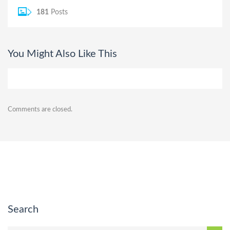
181
Posts
You Might Also Like This
Comments are closed.
Search