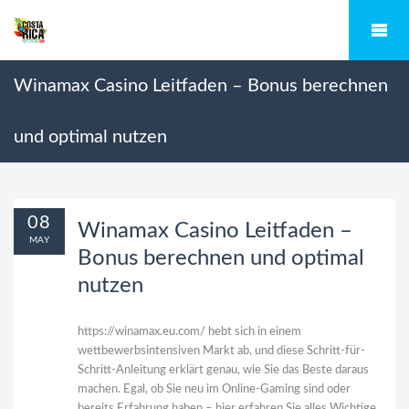
Winamax Casino Leitfaden – Bonus berechnen
und optimal nutzen
08
Winamax Casino Leitfaden –
MAY
Bonus berechnen und optimal
nutzen
https://winamax.eu.com/
hebt sich in einem
wettbewerbsintensiven Markt ab, und diese Schritt-für-
Schritt-Anleitung erklärt genau, wie Sie das Beste daraus
machen. Egal, ob Sie neu im Online-Gaming sind oder
bereits Erfahrung haben – hier erfahren Sie alles Wichtige