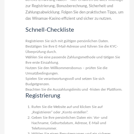
zur Registrierung, Bonusberechnung, Sicherheit und
Zahlungsabwicklung. Folgen Sie den praktischen Tipps, um
das Winamax-Kasino effizient und sicher zu nutzen.
Schnell-Checkliste
Registrieren Sie sich mit gültigen persönlichen Daten.
Bestätigen Sie Ihre E-Mail-Adresse und führen Sie die KYC-
Überprüfung durch.
Wählen Sie eine passende Zahlungsmethode und tätigen Sie
Ihre erste Einzahlung.
Nutzen Sie den Willkommensbonus – prüfen Sie die
Umsatzbedingungen.
Spielen Sie verantwortungsvoll und setzen Sie sich
Budgetgrenzen.
Beachten Sie die Auszahlungslimits und -fristen der Plattform.
Registrierung
Rufen Sie die Website auf und klicken Sie auf
„Registrieren“ oder „Konto erstellen“.
Geben Sie Ihre persönlichen Daten ein: Vor- und
Nachname, Geburtsdatum, Adresse, E-Mail und
Telefonnummer.
Wählen Sie einen Benutzernamen und ein sicheres