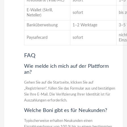
Kreditkarte (Visa/MC)
sofort
1–3 
E-Wallet (Skrill,
sofort
bis 
Neteller)
Banküberweisung
1–2 Werktage
3–5 
nich
Paysafecard
sofort
Einz
FAQ
Wie melde ich mich auf der Plattform
an?
Gehen Sie auf die Startseite, klicken Sie auf
„Registrieren“, füllen Sie das Formular aus und bestätigen
Sie Ihre E-Mail. Die Verifizierung Ihrer Identität ist für
Auszahlungen erforderlich.
Welche Boni gibt es für Neukunden?
Typischerweise erhalten Neukunden einen
Einzahlungsbonus von 100 % bis zu einem bestimmten