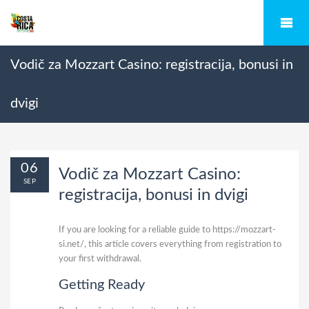
Vodič za Mozzart Casino: registracija, bonusi in
dvigi
06
Vodič za Mozzart Casino:
SEP
registracija, bonusi in dvigi
If you are looking for a reliable guide to
https://mozzart-
si.net/
, this article covers everything from registration to
your first withdrawal.
Getting Ready