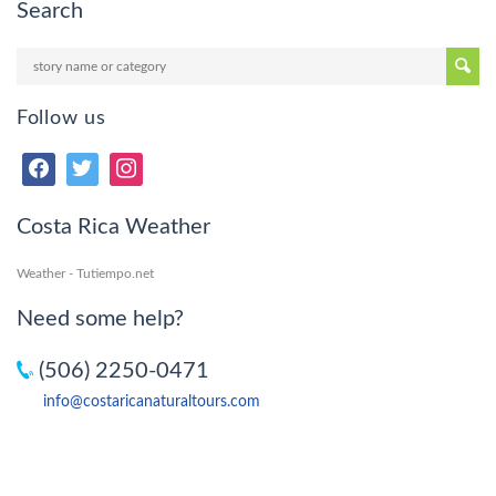
Search
Follow us
Costa Rica Weather
Weather - Tutiempo.net
Need some help?
(506) 2250-0471
info@costaricanaturaltours.com