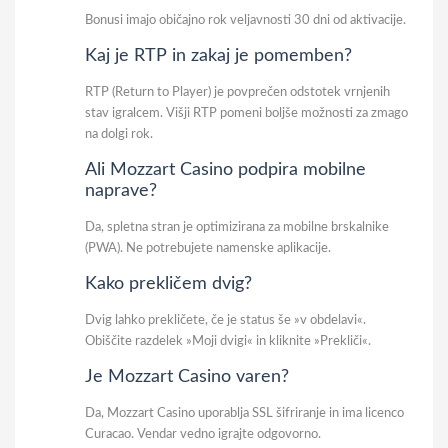
Bonusi imajo običajno rok veljavnosti 30 dni od aktivacije.
Kaj je RTP in zakaj je pomemben?
RTP (Return to Player) je povprečen odstotek vrnjenih
stav igralcem. Višji RTP pomeni boljše možnosti za zmago
na dolgi rok.
Ali Mozzart Casino podpira mobilne
naprave?
Da, spletna stran je optimizirana za mobilne brskalnike
(PWA). Ne potrebujete namenske aplikacije.
Kako prekličem dvig?
Dvig lahko prekličete, če je status še »v obdelavi«.
Obiščite razdelek »Moji dvigi« in kliknite »Prekliči«.
Je Mozzart Casino varen?
Da, Mozzart Casino uporablja SSL šifriranje in ima licenco
Curacao. Vendar vedno igrajte odgovorno.