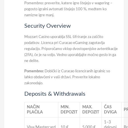
Pomembno: preverite, katere igre štejejo v wagering –
pogosto igralni avtomati štejejo 100 %, medtem ko
namizne igre manj.
Security Overview
Mozzart Casino uporablja SSL šifriranje za zaščito
podatkov. Licenca pri Curacao eGaming zagotavlja
regulacijo. Priporočamo vklop dvostopenjske avtentikacije
(2FA), če je na voljo. Vedno uporabljajte močno geslo in ga
ne delite.
Pomembno:
Dobički iz Curacao licenciranih igralnic so
lahko obdavčeni v vaši državi. Preverite lokalno
zakonodajo.
Deposits & Withdrawals
NAČIN
MIN.
MAX.
ČAS
P
PLAČILA
DEPOZIT
DEPOZIT
DVIGA
1–3
Visa/Mastercard
10 €
5.000 €
delovni
Br