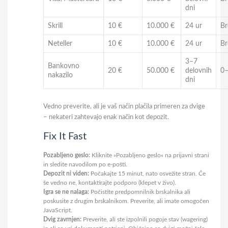
dni
Skrill
10 €
10.000 €
24 ur
Br
Neteller
10 €
10.000 €
24 ur
Br
3–7
Bankovno
20 €
50.000 €
delovnih
0–
nakazilo
dni
Vedno preverite, ali je vaš način plačila primeren za dvige
– nekateri zahtevajo enak način kot depozit.
Fix It Fast
Pozabljeno geslo:
Kliknite »Pozabljeno geslo« na prijavni strani
in sledite navodilom po e-pošti.
Depozit ni viden:
Počakajte 15 minut, nato osvežite stran. Če
še vedno ne, kontaktirajte podporo (klepet v živo).
Igra se ne nalaga:
Počistite predpomnilnik brskalnika ali
poskusite z drugim brskalnikom. Preverite, ali imate omogočen
JavaScript.
Dvig zavrnjen:
Preverite, ali ste izpolnili pogoje stav (wagering)