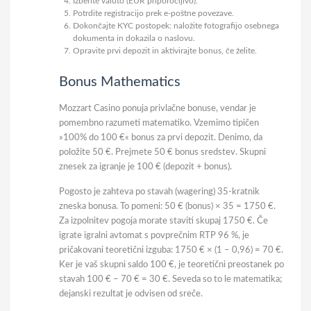
Izberite valuto (EUR priporočljivo).
Potrdite registracijo prek e-poštne povezave.
Dokončajte KYC postopek: naložite fotografijo osebnega
dokumenta in dokazila o naslovu.
Opravite prvi depozit in aktivirajte bonus, če želite.
Bonus Mathematics
Mozzart Casino ponuja privlačne bonuse, vendar je
pomembno razumeti matematiko. Vzemimo tipičen
»100% do 100 €« bonus za prvi depozit. Denimo, da
položite 50 €. Prejmete 50 € bonus sredstev. Skupni
znesek za igranje je 100 € (depozit + bonus).
Pogosto je zahteva po stavah (wagering) 35-kratnik
zneska bonusa. To pomeni: 50 € (bonus) × 35 = 1750 €.
Za izpolnitev pogoja morate staviti skupaj 1750 €. Če
igrate igralni avtomat s povprečnim RTP 96 %, je
pričakovani teoretični izguba: 1750 € × (1 – 0,96) = 70 €.
Ker je vaš skupni saldo 100 €, je teoretični preostanek po
stavah 100 € – 70 € = 30 €. Seveda so to le matematika;
dejanski rezultat je odvisen od sreče.