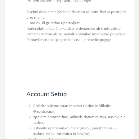
Preden začnete, pripravite naslednje:
Osebni dokument (osebna izkaznica ali potni list) za postopek
preverjanja.
E-naslov, ki ga redno uporabljate.
Način plačila: bančno kartico, e-denarnico ali kriptovaluto.
Pametni telefon ali računalnik s stabilno internetno povezavo.
Pripravljenost na sprejem bonusa – preberite pogoje.
Account Setup
Obiščite spletno stran Mozzart Casino in kliknite
»Registracija«.
Izpolnite obrazec: ime, priimek, datum rojstva, naslov in e-
naslov.
Ustvarite uporabniško ime in geslo (uporabite vsaj 8
znakov, veliko začetnico in številko).