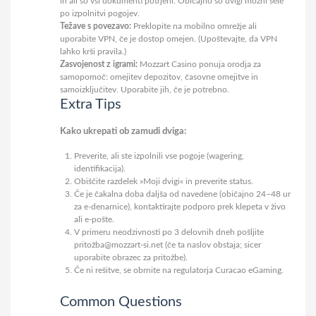
in ali so vsi dokumenti potrjeni. Običajno so dvigi možni šele
po izpolnitvi pogojev.
Težave s povezavo:
Preklopite na mobilno omrežje ali
uporabite VPN, če je dostop omejen. (Upoštevajte, da VPN
lahko krši pravila.)
Zasvojenost z igrami:
Mozzart Casino ponuja orodja za
samopomoč: omejitev depozitov, časovne omejitve in
samoizključitev. Uporabite jih, če je potrebno.
Extra Tips
Kako ukrepati ob zamudi dviga:
Preverite, ali ste izpolnili vse pogoje (wagering,
identifikacija).
Obiščite razdelek »Moji dvigi« in preverite status.
Če je čakalna doba daljša od navedene (običajno 24–48 ur
za e-denarnice), kontaktirajte podporo prek klepeta v živo
ali e-pošte.
V primeru neodzivnosti po 3 delovnih dneh pošljite
pritožba@mozzart-si.net (če ta naslov obstaja; sicer
uporabite obrazec za pritožbe).
Če ni rešitve, se obrnite na regulatorja Curacao eGaming.
Common Questions