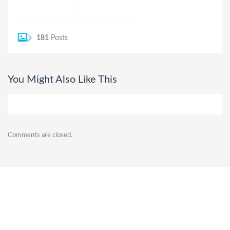
181
Posts
You Might Also Like This
Comments are closed.