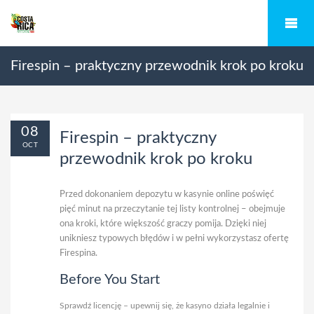
Firespin – praktyczny przewodnik krok po kroku
08
Firespin – praktyczny
OCT
przewodnik krok po kroku
Przed dokonaniem depozytu w kasynie online poświęć
pięć minut na przeczytanie tej listy kontrolnej – obejmuje
ona kroki, które większość graczy pomija. Dzięki niej
unikniesz typowych błędów i w pełni wykorzystasz ofertę
Firespina.
Before You Start
Sprawdź licencję – upewnij się, że kasyno działa legalnie i