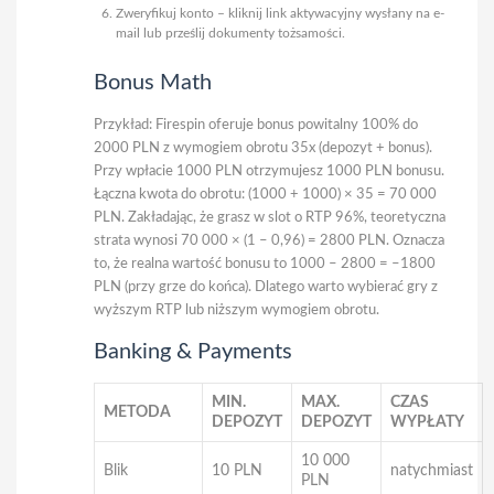
Zweryfikuj konto – kliknij link aktywacyjny wysłany na e-
mail lub prześlij dokumenty tożsamości.
Bonus Math
Przykład: Firespin oferuje bonus powitalny 100% do
2000 PLN z wymogiem obrotu 35x (depozyt + bonus).
Przy wpłacie 1000 PLN otrzymujesz 1000 PLN bonusu.
Łączna kwota do obrotu: (1000 + 1000) × 35 = 70 000
PLN. Zakładając, że grasz w slot o RTP 96%, teoretyczna
strata wynosi 70 000 × (1 – 0,96) = 2800 PLN. Oznacza
to, że realna wartość bonusu to 1000 – 2800 = –1800
PLN (przy grze do końca). Dlatego warto wybierać gry z
wyższym RTP lub niższym wymogiem obrotu.
Banking & Payments
MIN.
MAX.
CZAS
METODA
DEPOZYT
DEPOZYT
WYPŁATY
10 000
Blik
10 PLN
natychmiast
PLN