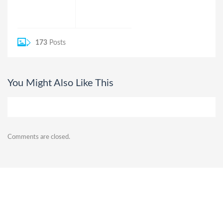
173
Posts
You Might Also Like This
Comments are closed.