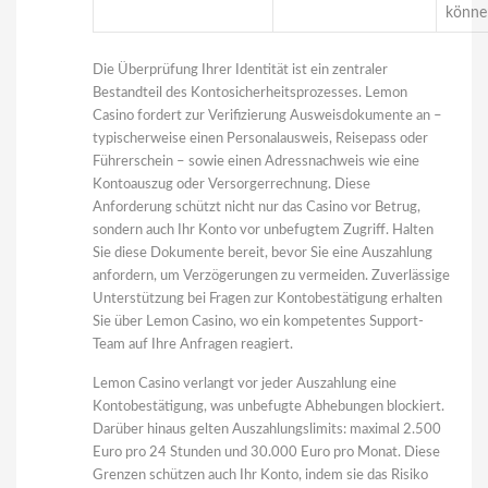
könne
Die Überprüfung Ihrer Identität ist ein zentraler
Bestandteil des Kontosicherheitsprozesses. Lemon
Casino fordert zur Verifizierung Ausweisdokumente an –
typischerweise einen Personalausweis, Reisepass oder
Führerschein – sowie einen Adressnachweis wie eine
Kontoauszug oder Versorgerrechnung. Diese
Anforderung schützt nicht nur das Casino vor Betrug,
sondern auch Ihr Konto vor unbefugtem Zugriff. Halten
Sie diese Dokumente bereit, bevor Sie eine Auszahlung
anfordern, um Verzögerungen zu vermeiden. Zuverlässige
Unterstützung bei Fragen zur Kontobestätigung erhalten
Sie über
Lemon Casino
, wo ein kompetentes Support-
Team auf Ihre Anfragen reagiert.
Lemon Casino verlangt vor jeder Auszahlung eine
Kontobestätigung, was unbefugte Abhebungen blockiert.
Darüber hinaus gelten Auszahlungslimits: maximal 2.500
Euro pro 24 Stunden und 30.000 Euro pro Monat. Diese
Grenzen schützen auch Ihr Konto, indem sie das Risiko