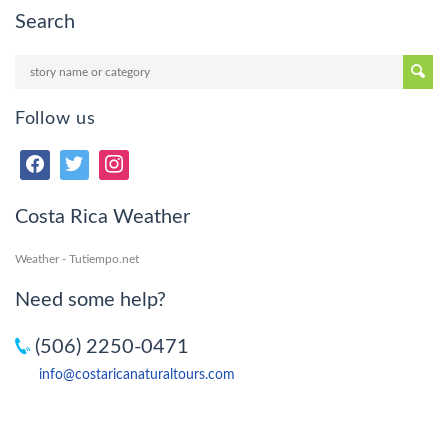
Search
Follow us
Costa Rica Weather
Weather - Tutiempo.net
Need some help?
(506) 2250-0471
info@costaricanaturaltours.com