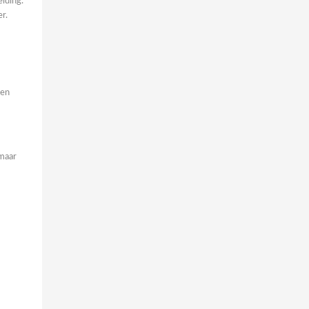
lding.
r.
 en
 maar