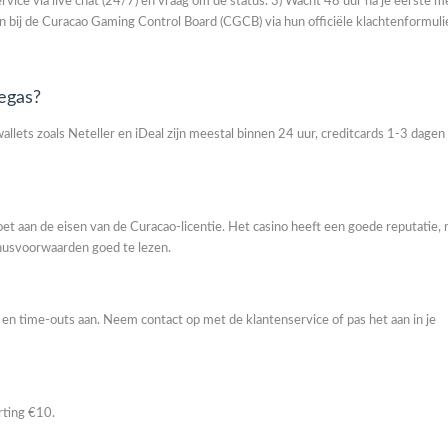
ice via live chat (24/7) en vraag om de status. 3) Wacht 48 uur na je eerste me
 in bij de Curacao Gaming Control Board (CGCB) via hun officiële klachtenformulie
egas?
llets zoals Neteller en iDeal zijn meestal binnen 24 uur, creditcards 1-3 dagen
t aan de eisen van de Curacao-licentie. Het casino heeft een goede reputatie,
onusvoorwaarden goed te lezen.
ten en time-outs aan. Neem contact op met de klantenservice of pas het aan in je
rting €10.