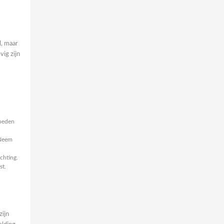
l, maar
vig zijn
moeden
 Neem
chting.
st.
zijn