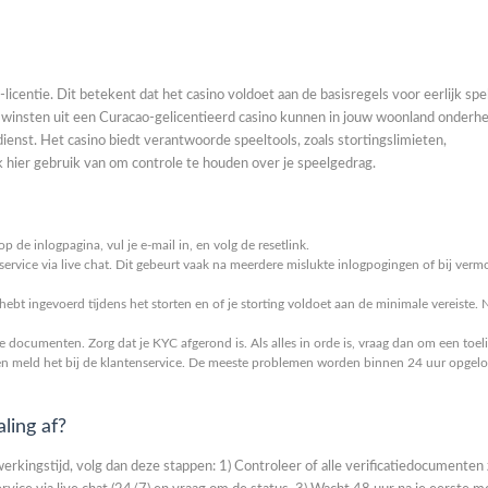
icentie. Dit betekent dat het casino voldoet aan de basisregels voor eerlijk spe
: winsten uit een Curacao-gelicentieerd casino kunnen in jouw woonland onderhe
dienst. Het casino biedt verantwoorde speeltools, zoals stortingslimieten,
aak hier gebruik van om controle te houden over je speelgedrag.
 de inlogpagina, vul je e-mail in, en volg de resetlink.
rvice via live chat. Dit gebeurt vaak na meerdere mislukte inlogpogingen of bij ver
ebt ingevoerd tijdens het storten en of je storting voldoet aan de minimale vereiste.
ocumenten. Zorg dat je KYC afgerond is. Als alles in orde is, vraag dan om een toeli
 meld het bij de klantenservice. De meeste problemen worden binnen 24 uur opgelo
ling af?
erkingstijd, volg dan deze stappen: 1) Controleer of alle verificatiedocumenten 