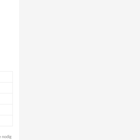
e nodig