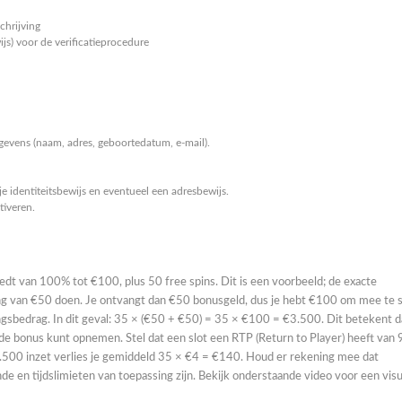
chrijving
wijs) voor de verificatieprocedure
gegevens (naam, adres, geboortedatum, e-mail).
e identiteitsbewijs en eventueel een adresbewijs.
tiveren.
dt van 100% tot €100, plus 50 free spins. Dit is een voorbeeld; de exacte
ng van €50 doen. Je ontvangt dan €50 bonusgeld, dus je hebt €100 om mee te s
ngsbedrag. In dit geval: 35 × (€50 + €50) = 35 × €100 = €3.500. Dit betekent da
 de bonus kunt opnemen. Stel dat een slot een RTP (Return to Player) heeft van
3.500 inzet verlies je gemiddeld 35 × €4 = €140. Houd er rekening mee dat
e en tijdslimieten van toepassing zijn. Bekijk onderstaande video voor een vis