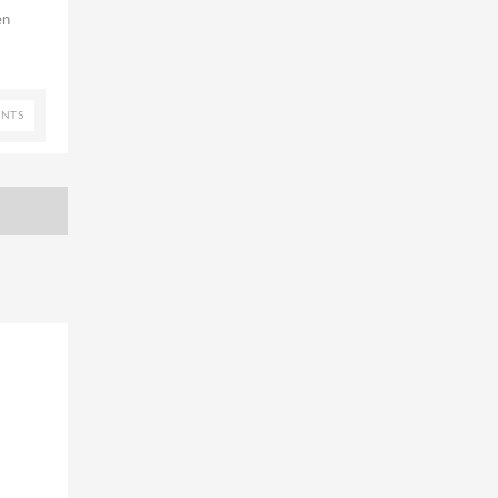
en
NTS