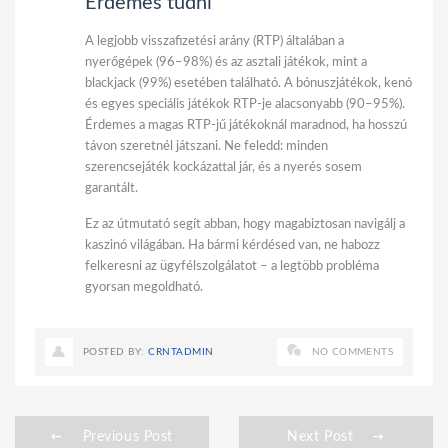
Érdemes tudni
A legjobb visszafizetési arány (RTP) általában a
nyerőgépek (96–98%) és az asztali játékok, mint a
blackjack (99%) esetében található. A bónuszjátékok, kenó
és egyes speciális játékok RTP-je alacsonyabb (90–95%).
Érdemes a magas RTP-jű játékoknál maradnod, ha hosszú
távon szeretnél játszani. Ne feledd: minden
szerencsejáték kockázattal jár, és a nyerés sosem
garantált.
Ez az útmutató segít abban, hogy magabiztosan navigálj a
kaszinó világában. Ha bármi kérdésed van, ne habozz
felkeresni az ügyfélszolgálatot – a legtöbb probléma
gyorsan megoldható.
POSTED BY:
CRNTADMIN
NO COMMENTS
Previous Post
Next Post