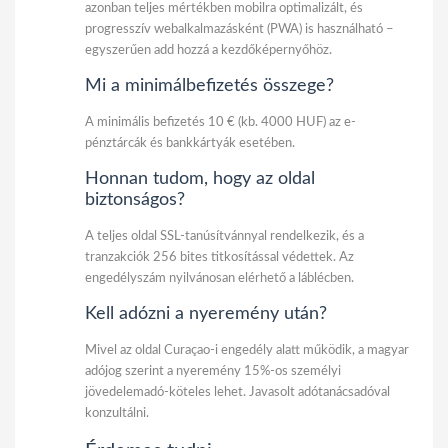
azonban teljes mértékben mobilra optimalizált, és
progresszív webalkalmazásként (PWA) is használható –
egyszerűen add hozzá a kezdőképernyőhöz.
Mi a minimálbefizetés összege?
A minimális befizetés 10 € (kb. 4000 HUF) az e-
pénztárcák és bankkártyák esetében.
Honnan tudom, hogy az oldal
biztonságos?
A teljes oldal SSL-tanúsítvánnyal rendelkezik, és a
tranzakciók 256 bites titkosítással védettek. Az
engedélyszám nyilvánosan elérhető a láblécben.
Kell adózni a nyeremény után?
Mivel az oldal Curaçao-i engedély alatt működik, a magyar
adójog szerint a nyeremény 15%-os személyi
jövedelemadó-köteles lehet. Javasolt adótanácsadóval
konzultálni.