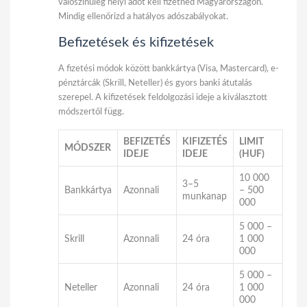
valószínűleg helyi adót kell fizetned Magyarországon.
Mindig ellenőrizd a hatályos adószabályokat.
Befizetések és kifizetések
A fizetési módok között bankkártya (Visa, Mastercard), e-
pénztárcák (Skrill, Neteller) és gyors banki átutalás
szerepel. A kifizetések feldolgozási ideje a kiválasztott
módszertől függ.
BEFIZETÉS
KIFIZETÉS
LIMIT
MÓDSZER
IDEJE
IDEJE
(HUF)
10 000
3–5
Bankkártya
Azonnali
– 500
munkanap
000
5 000 –
Skrill
Azonnali
24 óra
1 000
000
5 000 –
Neteller
Azonnali
24 óra
1 000
000