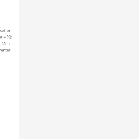
setter
t 4 %):
i. Men
rventet