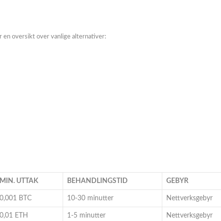
r en oversikt over vanlige alternativer:
MIN. UTTAK
BEHANDLINGSTID
GEBYR
0,001 BTC
10-30 minutter
Nettverksgebyr
0,01 ETH
1-5 minutter
Nettverksgebyr