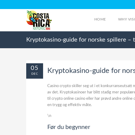
HOME
WHY VIS
Kryptokasino-guide for norske spillere – t
05
Kryptokasino-guide for norsk
DEC
Casino crypto
skiller seg ut i et konkurranseutsatt
av det. Kryptokasinoer har blitt stadig mer populær
til crypto online casino eller har prøvd andre online
en trygg og effektiv måte.
\n
Før du begynner