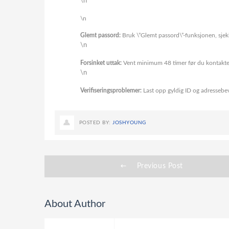
\n
\n
Glemt passord:
Bruk \”Glemt passord\”-funksjonen, sj
\n
Forsinket uttak:
Vent minimum 48 timer før du kontakter 
\n
Verifiseringsproblemer:
Last opp gyldig ID og adressebev
POSTED BY:
JOSHYOUNG
Previous Post
About Author