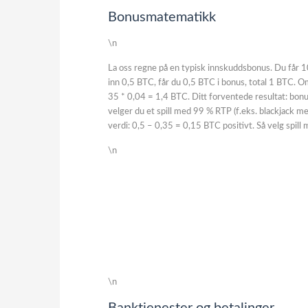
Bonusmatematikk
\n
La oss regne på en typisk innskuddsbonus. Du får 
inn 0,5 BTC, får du 0,5 BTC i bonus, total 1 BTC. O
35 * 0,04 = 1,4 BTC. Ditt forventede resultat: bon
velger du et spill med 99 % RTP (f.eks. blackjack m
verdi: 0,5 – 0,35 = 0,15 BTC positivt. Så velg spil
\n
\n