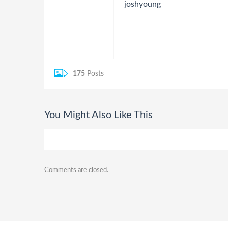
joshyoung
175
Posts
You Might Also Like This
Comments are closed.