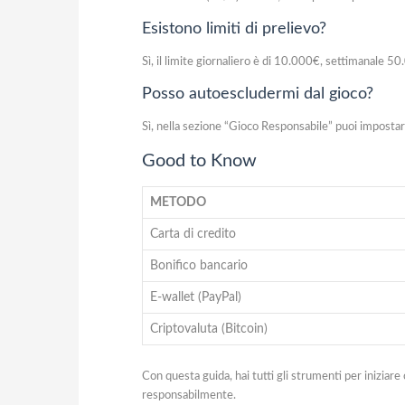
Esistono limiti di prelievo?
Sì, il limite giornaliero è di 10.000€, settimanale
Posso autoescludermi dal gioco?
Sì, nella sezione “Gioco Responsabile” puoi imposta
Good to Know
METODO
Carta di credito
Bonifico bancario
E-wallet (PayPal)
Criptovaluta (Bitcoin)
Con questa guida, hai tutti gli strumenti per inizia
responsabilmente.