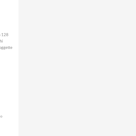
 a 128
hi
soggette
lo