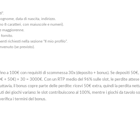
i”.
ognome, data di nascita, indirizzo.
o 8 caratteri, con maiuscole e numeri).
re maggiorenne.
 fornito.
ti richiesti nella sezione “Il mio profilo”.
envenuto (se previsto).
no a 100€ con requisiti di scommessa 30x (deposito + bonus). Se depositi 50€, 
50€ + 50€) × 30 = 3000€. Con un RTP medio del 96% sulle slot, le perdite attese
tavia, il bonus copre parte delle perdite: ricevi 50€ extra, quindi la perdita nett
 dei giochi variano: le slot contribuiscono al 100%, mentre i giochi da tavolo sol
erifica i termini del bonus.