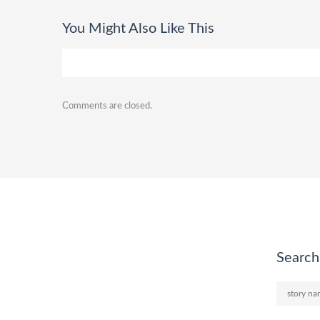
You Might Also Like This
Comments are closed.
Search