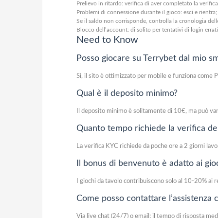
Prelievo in ritardo: verifica di aver completato la verif
Problemi di connessione durante il gioco: esci e rientra;
Se il saldo non corrisponde, controlla la cronologia dell
Blocco dell’account: di solito per tentativi di login errat
Need to Know
Posso giocare su Terrybet dal mio 
Sì, il sito è ottimizzato per mobile e funziona co
Qual è il deposito minimo?
Il deposito minimo è solitamente di 10€, ma può va
Quanto tempo richiede la verifica de
La verifica KYC richiede da poche ore a 2 giorni lavo
Il bonus di benvenuto è adatto ai gio
I giochi da tavolo contribuiscono solo al 10-20% ai r
Come posso contattare l’assistenza c
Via live chat (24/7) o email; il tempo di risposta medi