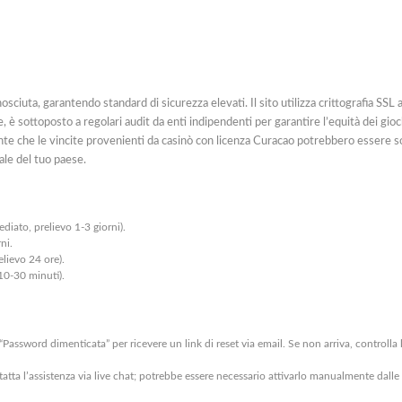
sciuta, garantendo standard di sicurezza elevati. Il sito utilizza crittografia SSL
re, è sottoposto a regolari audit da enti indipendenti per garantire l’equità dei gioc
esente che le vincite provenienti da casinò con licenza Curacao potrebbero essere 
ale del tuo paese.
diato, prelievo 1-3 giorni).
ni.
elievo 24 ore).
10-30 minuti).
Password dimenticata” per ricevere un link di reset via email. Se non arriva, controlla 
atta l’assistenza via live chat; potrebbe essere necessario attivarlo manualmente dalle