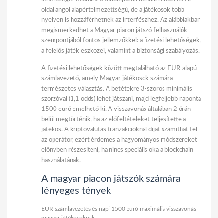
oldal angol alapértelmezettségű, de a játékosok több
nyelven is hozzáférhetnek az interfészhez. Az alábbiakban
megismerkedhet a Magyar piacon játszó felhasználók
szempontjából fontos jellemzőkkel: a fizetési lehetőségek,
a felelős játék eszközei, valamint a biztonsági szabályozás.
A fizetési lehetőségek között megtalálható az EUR-alapú
számlavezető, amely Magyar játékosok számára
természetes választás. A betétekre 3-szoros minimális
szorzóval (1,1 odds) lehet játszani, majd legfeljebb naponta
1500 euró emelhető ki. A visszavonás általában 2 órán
belül megtörténik, ha az előfeltételeket teljesítette a
játékos. A kriptovalutás tranzakcióknál díjat számíthat fel
az operátor, ezért érdemes a hagyományos módszereket
előnyben részesíteni, ha nincs speciális oka a blockchain
használatának.
A magyar piacon játszók számára
lényeges tények
EUR-számlavezetés és napi 1500 euró maximális visszavonás
magyar játékosoknak