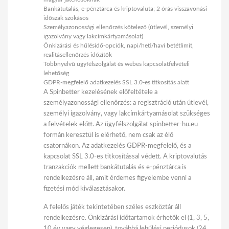
Bankátutalás, e-pénztárca és kriptovaluta; 2 órás visszavonási
időszak szokásos
Személyazonossági ellenőrzés kötelező (útlevél, személyi
igazolvány vagy lakcímkártyamásolat)
Önkizárási és hűlésidő-opciók, napi/heti/havi betétlimit,
realitásellenőrzés időzítők
Többnyelvű ügyfélszolgálat és webes kapcsolatfelvételi
lehetőség
GDPR-megfelelő adatkezelés SSL 3.0-es titkosítás alatt
A Spinbetter kezelésének előfeltétele a
személyazonossági ellenőrzés: a regisztráció után útlevél,
személyi igazolvány, vagy lakcímkártyamásolat szükséges
a felvételek előtt. Az ügyfélszolgálat
spinbetter-hu.eu
formán keresztül is elérhető, nem csak az élő
csatornákon. Az adatkezelés GDPR-megfelelő, és a
kapcsolat SSL 3.0-es titkosítással védett. A kriptovalutás
tranzakciók mellett bankátutalás és e-pénztárca is
rendelkezésre áll, amit érdemes figyelembe venni a
fizetési mód kiválasztásakor.
A felelős játék tekintetében széles eszköztár áll
rendelkezésre. Önkizárási időtartamok érhetők el (1, 3, 5,
10 év vagy véglegesen), továbbá lehűlési periódusok (24