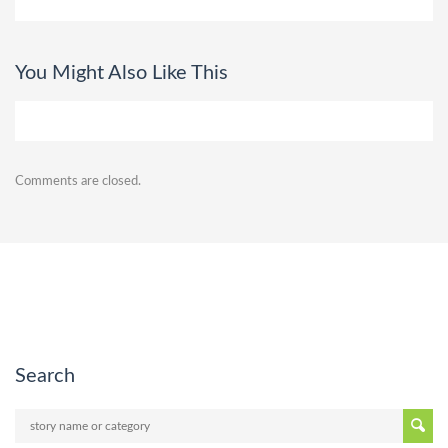
You Might Also Like This
Comments are closed.
Search