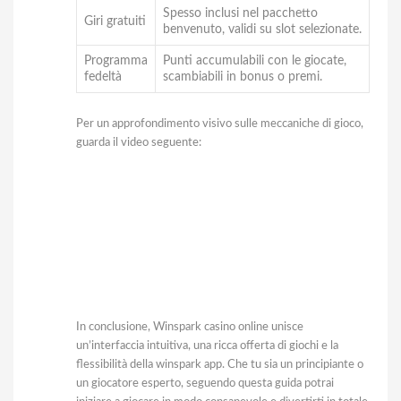
Spesso inclusi nel pacchetto
Giri gratuiti
benvenuto, validi su slot selezionate.
Programma
Punti accumulabili con le giocate,
fedeltà
scambiabili in bonus o premi.
Per un approfondimento visivo sulle meccaniche di gioco,
guarda il video seguente:
In conclusione, Winspark casino online unisce
un’interfaccia intuitiva, una ricca offerta di giochi e la
flessibilità della winspark app. Che tu sia un principiante o
un giocatore esperto, seguendo questa guida potrai