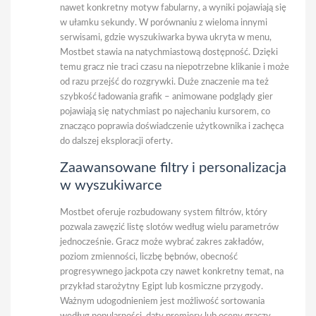
nawet konkretny motyw fabularny, a wyniki pojawiają się
w ułamku sekundy. W porównaniu z wieloma innymi
serwisami, gdzie wyszukiwarka bywa ukryta w menu,
Mostbet stawia na natychmiastową dostępność. Dzięki
temu gracz nie traci czasu na niepotrzebne klikanie i może
od razu przejść do rozgrywki. Duże znaczenie ma też
szybkość ładowania grafik – animowane podglądy gier
pojawiają się natychmiast po najechaniu kursorem, co
znacząco poprawia doświadczenie użytkownika i zachęca
do dalszej eksploracji oferty.
Zaawansowane filtry i personalizacja
w wyszukiwarce
Mostbet oferuje rozbudowany system filtrów, który
pozwala zawęzić listę slotów według wielu parametrów
jednocześnie. Gracz może wybrać zakres zakładów,
poziom zmienności, liczbę bębnów, obecność
progresywnego jackpota czy nawet konkretny temat, na
przykład starożytny Egipt lub kosmiczne przygody.
Ważnym udogodnieniem jest możliwość sortowania