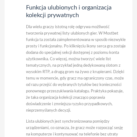
Funkcja ulubionych i organizacja
kolekcji prywatnych
Dla wielu graczy istotną rolę odgrywa możliwość
tworzenia prywatnej listy ulubionych gier. W Mostbet
funkcja ta została zaimplementowana w sposób niezwykle
prosty i funkcjonalny. Po kliknięciu ikony serca gra zostaje
dodana do specjalnej sekcji dostępnej z poziomu konta
użytkownika. Co więcej, można tworzyć wiele list
tematycznych, na przykład jedną dedykowaną slotom z
wysokim RTP, a drugą grom na żywo z krupierami. Dzięki
temu w momencie, gdy gracz ma ograniczony czas, może
od razu przejść do wybranych tytułów bez konieczności
ponownego przeszukiwania katalogu. Praktyka pokazuje,
że taka organizacja kolekcji znacząco poprawia
doświadczenie i zmniejsza ryzyko przypadkowych,
nieprzemyślanych decyzji.
Lista ulubionych jest synchronizowana pomiędzy
urządzeniami, co oznacza, że gracz może rozpocząć sesję
na komputerze i kontynuować na telefonie bez utraty