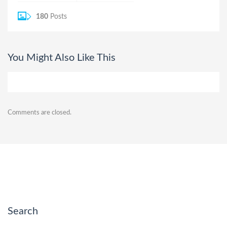
180
Posts
You Might Also Like This
Comments are closed.
Search