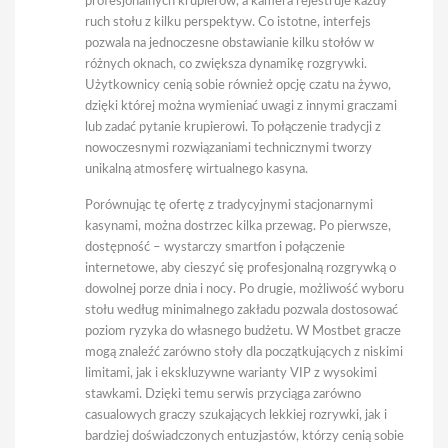
profesjonalnych krupierów, a kamera rejestruje każdy
ruch stołu z kilku perspektyw. Co istotne, interfejs
pozwala na jednoczesne obstawianie kilku stołów w
różnych oknach, co zwiększa dynamikę rozgrywki.
Użytkownicy cenią sobie również opcję czatu na żywo,
dzięki której można wymieniać uwagi z innymi graczami
lub zadać pytanie krupierowi. To połączenie tradycji z
nowoczesnymi rozwiązaniami technicznymi tworzy
unikalną atmosferę wirtualnego kasyna.
Porównując tę ofertę z tradycyjnymi stacjonarnymi
kasynami, można dostrzec kilka przewag. Po pierwsze,
dostępność – wystarczy smartfon i połączenie
internetowe, aby cieszyć się profesjonalną rozgrywką o
dowolnej porze dnia i nocy. Po drugie, możliwość wyboru
stołu według minimalnego zakładu pozwala dostosować
poziom ryzyka do własnego budżetu. W Mostbet gracze
mogą znaleźć zarówno stoły dla początkujących z niskimi
limitami, jak i ekskluzywne warianty VIP z wysokimi
stawkami. Dzięki temu serwis przyciąga zarówno
casualowych graczy szukających lekkiej rozrywki, jak i
bardziej doświadczonych entuzjastów, którzy cenią sobie