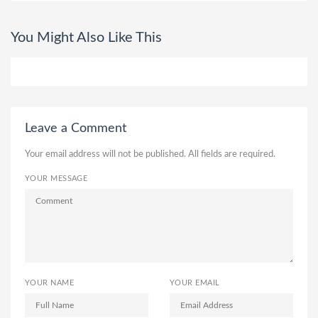
You Might Also Like This
Leave a Comment
Your email address will not be published. All fields are required.
YOUR MESSAGE
YOUR NAME
YOUR EMAIL