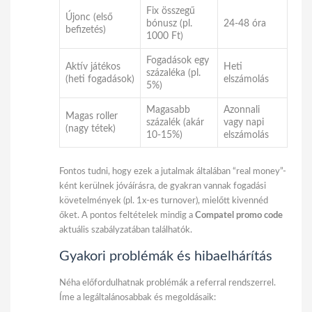
Fix összegű
Újonc (első
bónusz (pl.
24-48 óra
befizetés)
1000 Ft)
Fogadások egy
Aktív játékos
Heti
százaléka (pl.
(heti fogadások)
elszámolás
5%)
Magasabb
Azonnali
Magas roller
százalék (akár
vagy napi
(nagy tétek)
10-15%)
elszámolás
Fontos tudni, hogy ezek a jutalmak általában “real money”-
ként kerülnek jóváírásra, de gyakran vannak fogadási
követelmények (pl. 1x-es turnover), mielőtt kivennéd
őket. A pontos feltételek mindig a
Compatel promo code
aktuális szabályzatában találhatók.
Gyakori problémák és hibaelhárítás
Néha előfordulhatnak problémák a referral rendszerrel.
Íme a legáltalánosabbak és megoldásaik: