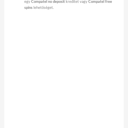
egy
Compatel no deposit
kreditet vagy
Compatel free
spins
lehetőséget.