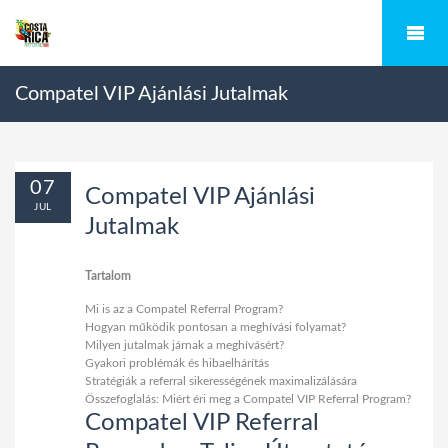
Compatel VIP Ajánlási Jutalmak
07
Compatel VIP Ajánlási
JUL
Jutalmak
Tartalom
Mi is az a Compatel Referral Program?
Hogyan működik pontosan a meghívási folyamat?
Milyen jutalmak járnak a meghívásért?
Gyakori problémák és hibaelhárítás
Stratégiák a referral sikerességének maximalizálására
Összefoglalás: Miért éri meg a Compatel VIP Referral Program?
Compatel VIP Referral