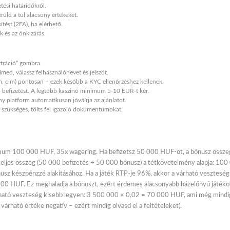
tési határidőkről.
erüld a túl alacsony értékeket.
ítést (2FA), ha elérhető.
k és az önkizárás.
sztráció” gombra.
címed, válassz felhasználónevet és jelszót.
m, cím) pontosan – ezek később a KYC ellenőrzéshez kellenek.
ső befizetést. A legtöbb kaszinó minimum 5-10 EUR-t kér.
y platform automatikusan jóváírja az ajánlatot.
ha szükséges, tölts fel igazoló dokumentumokat.
imum 100 000 HUF, 35x wagering. Ha befizetsz 50 000 HUF-ot, a bónusz össz
eljes összeg (50 000 befizetés + 50 000 bónusz) a tétkövetelmény alapja: 100
z készpénzzé alakításához. Ha a játék RTP-je 96%, akkor a várható veszteség
000 HUF. Ez meghaladja a bónuszt, ezért érdemes alacsonyabb házelőnyű játéko
árható veszteség kisebb legyen: 3 500 000 × 0,02 = 70 000 HUF, ami még mindi
árható értéke negatív – ezért mindig olvasd el a feltételeket).