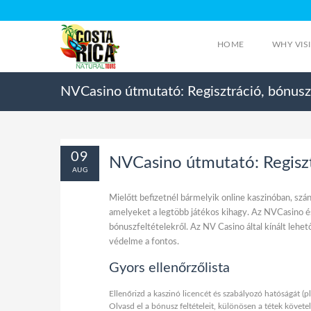
HOME
WHY VIS
NVCasino útmutató: Regisztráció, bónusz
09
NVCasino útmutató: Regiszt
AUG
Mielőtt befizetnél bármelyik online kaszinóban, szán
amelyeket a legtöbb játékos kihagy. Az NVCasino é
bónuszfeltételekről. Az NV Casino által kínált lehet
védelme a fontos.
Gyors ellenőrzőlista
Ellenőrizd a kaszinó licencét és szabályozó hatóságát (
Olvasd el a bónusz feltételeit, különösen a tétek követe