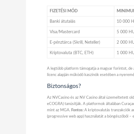
FIZETÉSI MÓD
MINIMUM
Banki átutalás
10 000 
Visa/Mastercard
5 000 H
E-pénztárca (Skrill, Neteller)
2 000 H
Kriptovaluta (BTC, ETH)
1 000 H
A legtöbb platform támogatja a magyar forintot, de a
licenc alapján működő kaszinók esetében a nyeremé
Biztonságos?
Az NVCasino és az NV Casino által üzemeltetett olda
eCOGRA) tanúsítják. A platformok általában Curaçao-
mint az MGA.
Fontos:
A kriptovalutás tranzakciók an
(progressive web app) használatát a böngészőből – e