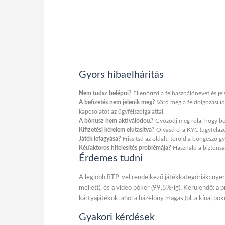
Gyors hibaelhárítás
Nem tudsz belépni?
Ellenőrizd a felhasználónevet és jel
A befizetés nem jelenik meg?
Várd meg a feldolgozási idő
kapcsolatot az ügyfélszolgálattal.
A bónusz nem aktiválódott?
Győződj meg róla, hogy beír
Kifizetési kérelem elutasítva?
Olvasd el a KYC (ügyfélaz
Játék lefagyása?
Frissítsd az oldalt, töröld a böngésző gy
Kétfaktoros hitelesítés problémája?
Használd a biztonság
Érdemes tudni
A legjobb RTP-vel rendelkező játékkategóriák: nyerő
mellett), és a video póker (99,5%-ig). Kerülendő: a
kártyajátékok, ahol a házelőny magas (pl. a kínai poke
Gyakori kérdések