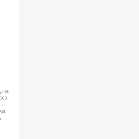
ege 50
 000
 a
kat
g