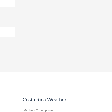
Costa Rica Weather
Weather - Tutiempo.net