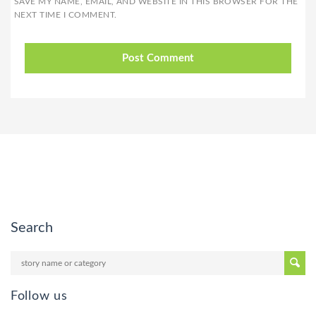
SAVE MY NAME, EMAIL, AND WEBSITE IN THIS BROWSER FOR THE
NEXT TIME I COMMENT.
Search
Follow us