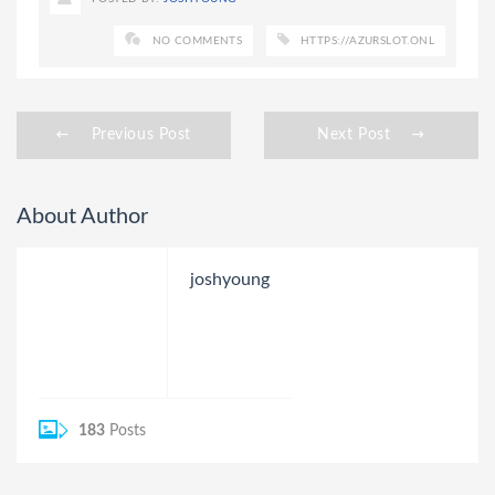
NO COMMENTS
HTTPS://AZURSLOT.ONL
Previous Post
Next Post
About Author
joshyoung
183
Posts