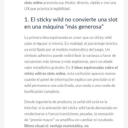
slots online
presenta sus títulos: directo, rápido y con una
UX que prioriza la legibilidad.
1. El sticky wild no convierte una slot
en una máquina “más generosa”
La primera idea equivocada es creer que un sticky wild
sube el
rtp
por sí mismo. En realidad, el porcentaje teórico
ya está fijado por el modelo matemático del juego. Un
símbolo adhesivo puede redistribuir la varianza a favor de
secuencias más tensas o más explosivas, pero no añade
valor estadístico gratuito. En
3 ideas equivocadas sobre el
sticky wild en slots online
, esta confusión aparece menos
cuando el panel de información explica con precisión si el
wild permanece una sola tirada, una rueda o una ronda de
bonificación completa.
Desde ingeniería de producto, la señal útil está en la
interfaz: si la animación del sticky wild tarda demasiado en
renderizarse o fuerza transiciones pesadas, la sensación
de “premio mayor” se amplifica sin cambiar el resultado.
Ritmo visual sí; ventaja matemática, no.