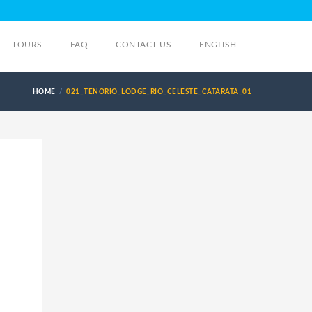
TOURS
FAQ
CONTACT US
ENGLISH
HOME
021_TENORIO_LODGE_RIO_CELESTE_CATARATA_01