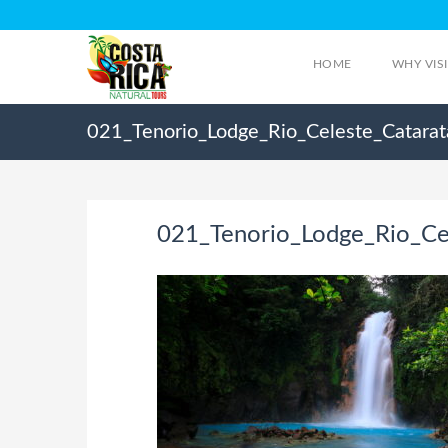
HOME
WHY VIS
021_Tenorio_Lodge_Rio_Celeste_Catara
021_Tenorio_Lodge_Rio_Ce